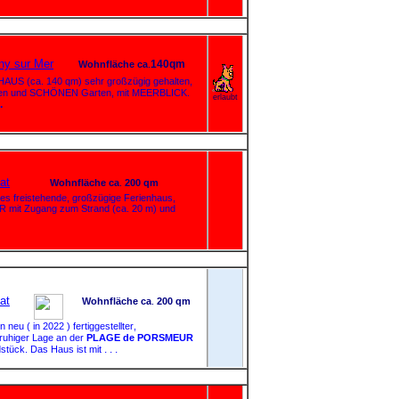
ny sur Mer
140qm
Wohnfläche
ca
.
S (ca. 140 qm) sehr großzügig gehalten,
n und SCHÖNEN Garten, mit MEERBLICK.
erlaubt
.
at
Wohnfläche
ca
.
200 qm
es freistehende, großzügige Ferienhaus,
 mit Zugang zum Strand (ca. 20 m) und
at
Wohnfläche
ca
.
200 qm
n neu ( in 2022 ) fertiggestellter
,
ruhiger Lage an der
PLAGE de PORSMEUR
. . .
tück. Das Haus ist mit