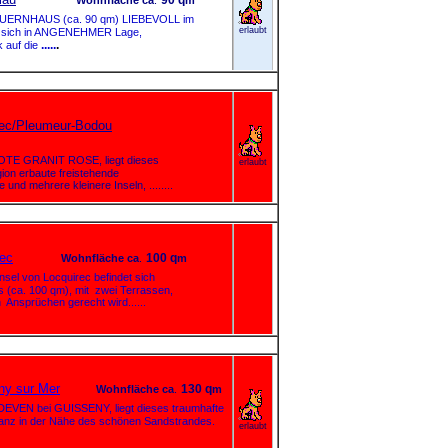
90 q
Wohnfläche
ca
.
m
UERNHAUS
(ca. 90 qm) LIEBEVOLL im
erlaubt
sich in
ANGENEHMER
Lage,
.....
.
ck auf die
llec/Pleumeur-Bodou
COTE GRANIT ROSE, liegt dieses
erlaubt
n erbaute freistehende
d mehrere kleinere Inseln, ........
rec
100 q
Wohnfläche
ca
.
m
nsel von Locquirec befindet sich
 (ca. 100 qm), mit zwei Terrassen,
nsprüchen gerecht wird......
ny sur Mer
130 q
Wohnfläche
ca
.
m
DEVEN bei GUISSENY, liegt dieses traumhafte
in der Nähe des schönen Sandstrandes.
erlaubt