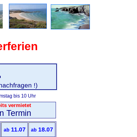
ferien
.
 nachfragen !)
mstag bis 10 Uhr
its vermietet
n Termin
11.07
18.07
ab
ab