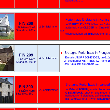
Wanderung......
Ferienhaus Bretagne in Kerfiss
FIN 269
ANSPRECHENDES, hübsches freisteh
2 Schlafzimmer
Finistère-Nord
außerhalb von CLÉDER im Ortsteil KE
Strand ca. 200 m
aus
.
einen schönen MEERBLICK und nur
Bretagne Ferienhaus in Plougu
FIN 299
Ein sehr ANSPRECHENDES, großzüg
4 Schlafzimmer
Finistère-Nord
ein ehemaliger HERRENSITZ (Anno 1500)
Strand ca. 800 m
......
Das Haus liegt außerhalb
Bretagne Ferienhaus in Landed
FIN 300
Auffallend
SCHÖN,
wurde dieses alt
2 Schlafzimmer
Finistère-Nord
GESCHMACK
renoviert und moderni
Strand ca. 150 m
befindet sich freistehend auf einem 
mit Parkplatz für 2 PKW in
ANGENE