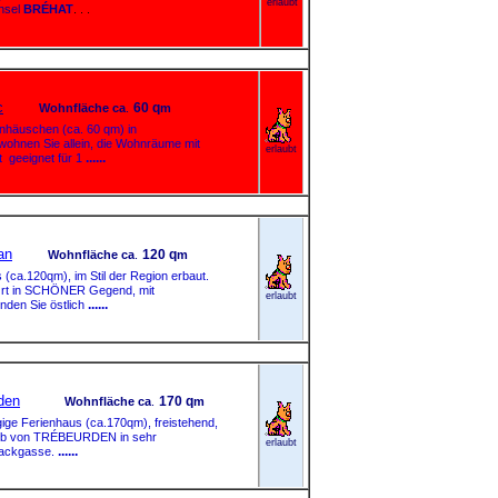
erlaubt
Insel
BRÉHAT
. . .
c
60 q
Wohnfläche
ca
.
m
nhäuschen (ca. 60 qm) in
en Sie allein, die Wohnräume mit
erlaubt
......
 geeignet für 1
an
120 q
Wohnfläche
ca
.
m
a.120qm), im Stil der Region erbaut.
Ort in SCHÖNER Gegend, mit
erlaubt
......
den Sie östlich
den
170 q
Wohnfläche
ca
.
m
e Ferienhaus (ca.170qm), freistehend,
lb von TRÉBEURDEN in sehr
erlaubt
......
ackgasse.