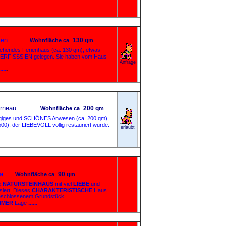
ien
130 q
Wohnfläche
ca
.
m
endes Ferienhaus (ca. 130 qm), etwas
RFISSSIEN gelegen. Sie haben vom Haus
Anfrage
....
.
erneau
200 q
Wohnfläche
ca
.
m
iges und SCHÖNES Anwesen (ca. 200 qm),
, der LIEBEVOLL völlig restauriert wurde.
erlaubt
a
90 q
Wohnfläche
ca
.
m
e
NATURSTEINHAUS
mit viel
LIEBE
und
siert. Dieses
CHARAKTERISTISCHE
Haus
geschlossenem Grundstück
......
HMER
Lage