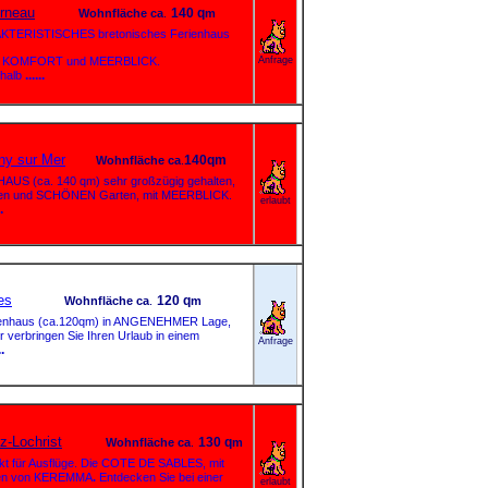
erneau
140 q
Wohnfläche
ca
.
m
ERISTISCHES bretonisches Ferienhaus
m KOMFORT und MEERBLICK.
Anfrage
......
halb
ny sur Mer
140qm
Wohnfläche
ca
.
S (ca. 140 qm) sehr großzügig gehalten,
n und SCHÖNEN Garten, mit MEERBLICK.
erlaubt
.
es
120 q
Wohnfläche
ca
.
m
ienhaus (ca.120qm) in ANGENEHMER Lage,
erbringen Sie Ihren Urlaub in einem
Anfrage
..
z-Lochrist
130 q
Wohnfläche
ca
.
m
kt für Ausflüge. Die COTE DE SABLES, mit
nen von KEREMMA
.
Entdecken Sie bei einer
erlaubt