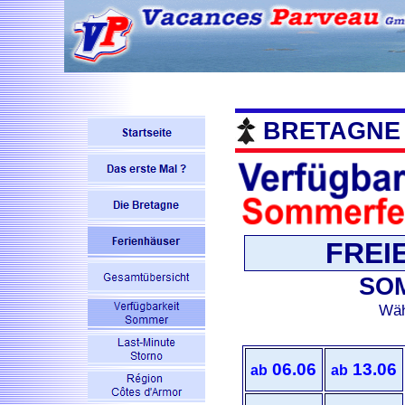
BRETAGNE
FREI
SO
Wäh
06.06
13.06
ab
ab