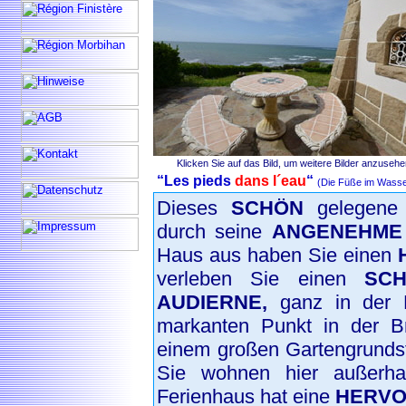
Klicken Sie auf das Bild, um weitere Bilder anzuseh
“Les pieds
dans l´eau
“
(Die Füße im Wasse
Dieses
SCHÖN
gelegene 
durch seine
ANGENEHME
Haus aus haben Sie einen
verleben Sie einen
SC
AUDIERNE,
ganz in der
markanten Punkt in der B
einem großen Gartengrundst
Sie wohnen hier außerh
Ferienhaus hat eine
HERV