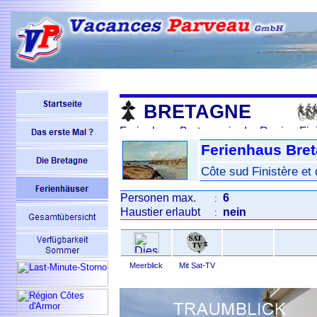
BRETAGNE
Ferienhaus Bret
Côte sud Finistère et 
Personen max.
6
:
Haustier erlaubt
nein
:
Meerblick
Mit Sat-TV