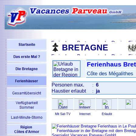
BRETAGNE
Ferienhaus Bre
Côte des Mégalithes
Personen max.
6
:
Haustier erlaubt
ja
:
Mit Sat-TV
Internet
Erlaubt