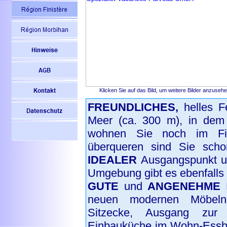
Klicken Sie auf das Bild, um weitere Bilder anzuseh
FREUNDLICHES,
helles F
Meer (ca. 300 m), in dem 
wohnen Sie noch im Fin
überqueren sind Sie sch
IDEALER
Ausgangspunkt um
Umgebung gibt es ebenfalls
GUTE
und
ANGENEHME
E
neuen modernen Möbeln
Sitzecke, Ausgang zu
Einbauküche im Wohn-Essber