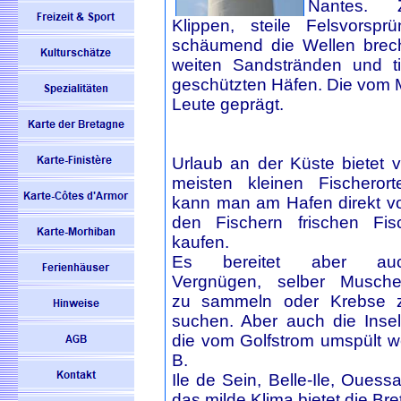
Nantes. Ze
Klippen, steile Felsvorsp
schäumend die Wellen brech
weiten Sandstränden und ti
geschützten Häfen. Die vom 
Leute geprägt.
Urlaub an der Küste bietet v
meisten kleinen Fischerort
kann man am Hafen direkt v
den Fischern frischen Fis
kaufen.
Es bereitet aber au
Vergnügen, selber Musche
zu sammeln oder Krebse 
suchen. Aber auch die Insel
die vom Golfstrom umspült w
B.
Ile de Sein, Belle-Ile, Ouess
das milde Klima bietet die Br